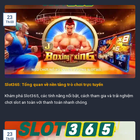
23
Th03
Slot365: Tổng quan về nền tảng trò chơi trực tuyến
Khám phá Slot365, các tính năng nổi bật, cách tham gia và trải nghiệm
chơi slot an toàn với thanh toán nhanh chóng.
23
Th03