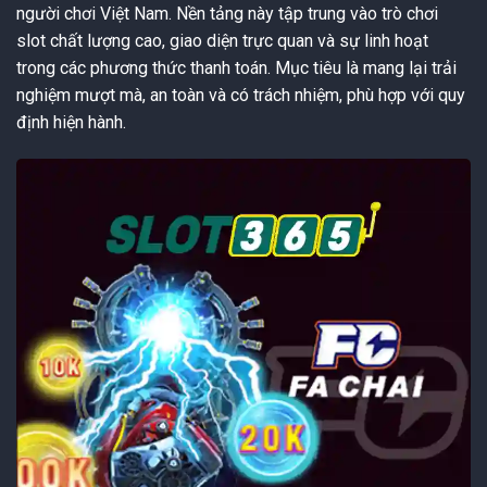
người chơi Việt Nam. Nền tảng này tập trung vào trò chơi
slot chất lượng cao, giao diện trực quan và sự linh hoạt
trong các phương thức thanh toán. Mục tiêu là mang lại trải
nghiệm mượt mà, an toàn và có trách nhiệm, phù hợp với quy
định hiện hành.