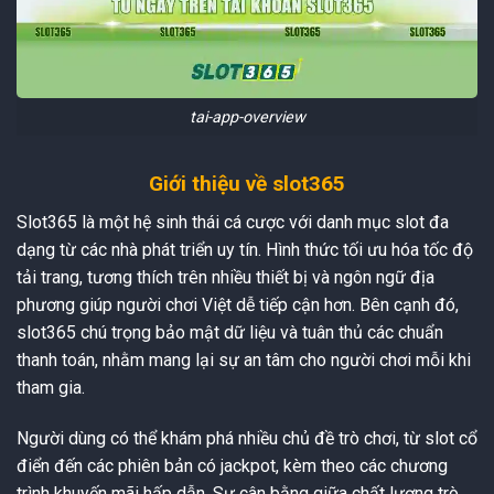
tai-app-overview
Giới thiệu về slot365
Slot365 là một hệ sinh thái cá cược với danh mục slot đa
dạng từ các nhà phát triển uy tín. Hình thức tối ưu hóa tốc độ
tải trang, tương thích trên nhiều thiết bị và ngôn ngữ địa
phương giúp người chơi Việt dễ tiếp cận hơn. Bên cạnh đó,
slot365 chú trọng bảo mật dữ liệu và tuân thủ các chuẩn
thanh toán, nhằm mang lại sự an tâm cho người chơi mỗi khi
tham gia.
Người dùng có thể khám phá nhiều chủ đề trò chơi, từ slot cổ
điển đến các phiên bản có jackpot, kèm theo các chương
trình khuyến mãi hấp dẫn. Sự cân bằng giữa chất lượng trò