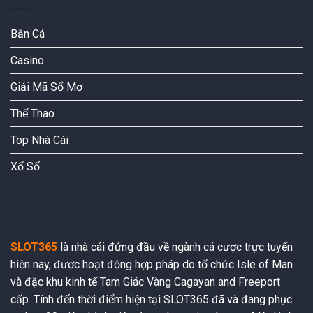
trải
trực
nghiệm
tuyến
giải
Bắn Cá
tuyệt
trí
vời
đỉnh
Casino
cao
Giải Mã Sổ Mơ
Thể Thao
Top Nhà Cái
Xổ Số
SLOT365
là nhà cái đứng đầu về ngành cá cược trực tuyến
hiện nay, được hoạt động hợp pháp do tổ chức Isle of Man
và đặc khu kinh tế Tam Giác Vàng Cagayan and Freeport
cấp. Tính đến thời điểm hiện tại SLOT365 đã và đang phục