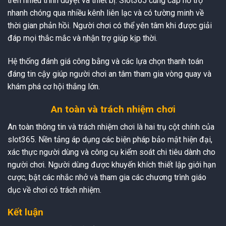
trên nhiều trình duyệt và thiết bị. Slot365 cung cấp hỗ trợ
nhanh chóng qua nhiều kênh liên lạc và có tường minh về
thời gian phản hồi. Người chơi có thể yên tâm khi được giải
đáp mọi thắc mắc và nhận trợ giúp kịp thời.
Hệ thống đánh giá công bằng và các lựa chọn thanh toán
đáng tin cậy giúp người chơi an tâm tham gia vòng quay và
khám phá cơ hội thắng lớn.
An toàn và trách nhiệm chơi
An toàn thông tin và trách nhiệm chơi là hai trụ cột chính của
slot365. Nền tảng áp dụng các biện pháp bảo mật hiện đại,
xác thực người dùng và công cụ kiểm soát chi tiêu dành cho
người chơi. Người dùng được khuyến khích thiết lập giới hạn
cược, bật các nhắc nhở và tham gia các chương trình giáo
dục về chơi có trách nhiệm.
Kết luận